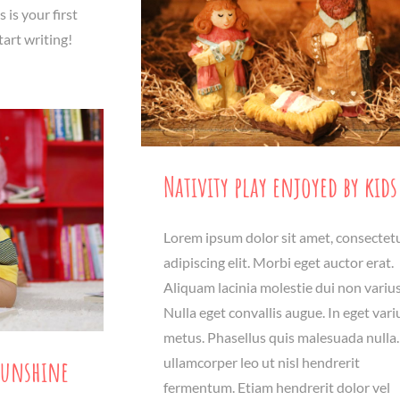
is your first
start writing!
Nativity play enjoyed by kids
Lorem ipsum dolor sit amet, consectet
adipiscing elit. Morbi eget auctor erat.
Aliquam lacinia molestie dui non varius
Nulla eget convallis augue. In eget vari
metus. Phasellus quis malesuada nulla.
sunshine
ullamcorper leo ut nisl hendrerit
fermentum. Etiam hendrerit dolor vel