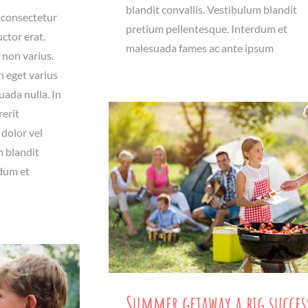
blandit convallis. Vestibulum blandit
 consectetur
pretium pellentesque. Interdum et
uctor erat.
malesuada fames ac ante ipsum
 non varius.
n eget varius
ada nulla. In
rerit
dolor vel
m blandit
rdum et
Summer getaway a big succes