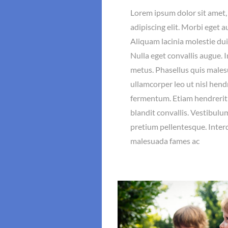
Lorem ipsum dolor sit amet,
adipiscing elit. Morbi eget a
Aliquam lacinia molestie dui
Nulla eget convallis augue. I
metus. Phasellus quis malesu
ullamcorper leo ut nisl hend
fermentum. Etiam hendrerit 
blandit convallis. Vestibulu
pretium pellentesque. Inte
malesuada fames ac