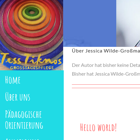
Zum
Inhalt
springen
Über Jessica Wilde-Großm
Der Autor hat bisher keine Deta
Bisher hat Jessica Wilde-Großm
Home
Über uns
Pädagogische
Orientierung
Hello world!