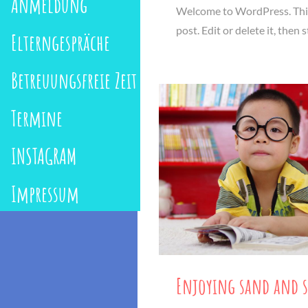
Anmeldung
Welcome to WordPress. This 
post. Edit or delete it, then 
Elterngespräche
Betreuungsfreie Zeit
Termine
INSTAGRAM
Impressum
Enjoying sand and 