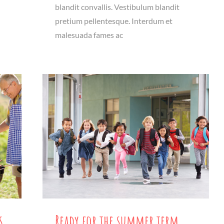
blandit convallis. Vestibulum blandit
pretium pellentesque. Interdum et
malesuada fames ac
s
Ready for the summer term