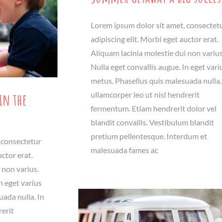
Lorem ipsum dolor sit amet, consectet
adipiscing elit. Morbi eget auctor erat.
Aliquam lacinia molestie dui non varius
Nulla eget convallis augue. In eget vari
metus. Phasellus quis malesuada nulla.
in the
ullamcorper leo ut nisl hendrerit
fermentum. Etiam hendrerit dolor vel
blandit convallis. Vestibulum blandit
pretium pellentesque. Interdum et
 consectetur
malesuada fames ac
uctor erat.
 non varius.
n eget varius
ada nulla. In
rerit