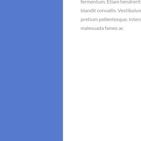
fermentum. Etiam hendrerit 
blandit convallis. Vestibulu
pretium pellentesque. Inte
malesuada fames ac