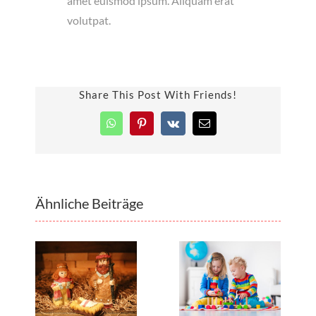
amet euismod ipsum. Aliquam erat
volutpat.
Share This Post With Friends!
WhatsApp
Pinterest
Vk
E-
Mail
Ähnliche Beiträge