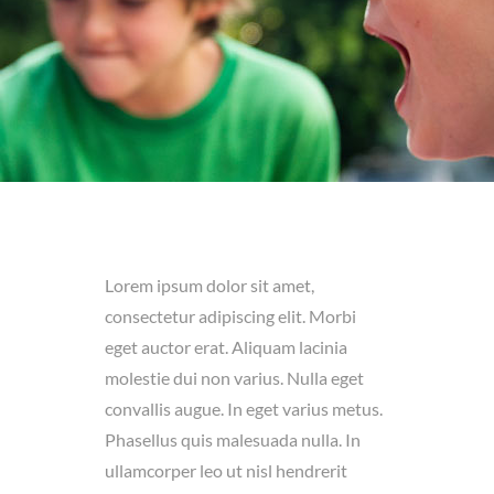
Betreuungsfreie Zeit
Termine
INSTAGRAM
Lorem ipsum dolor sit amet,
Impressum
consectetur adipiscing elit. Morbi
eget auctor erat. Aliquam lacinia
molestie dui non varius. Nulla eget
convallis augue. In eget varius metus.
Phasellus quis malesuada nulla. In
ullamcorper leo ut nisl hendrerit